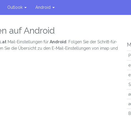
Outlook
Android
ten auf Android
.at
Mail-Einstellungen für
Android
. Folgen Sie der Schritt-für-
M
en Sie die Übersicht zu den E-Mail-Einstellungen von imap und
P
e
e
S
a
a
B