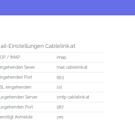
ail-Einstellungen Cablelink.at
OP / IMAP
imap
ingehenden Sever
mail.cablelink.at
ingehenden Port
993
SL eingehenden
ssl
usgehenden Server
smtp.cablelink.at
usgehenden Port
587
enötigt Anmelde
yes