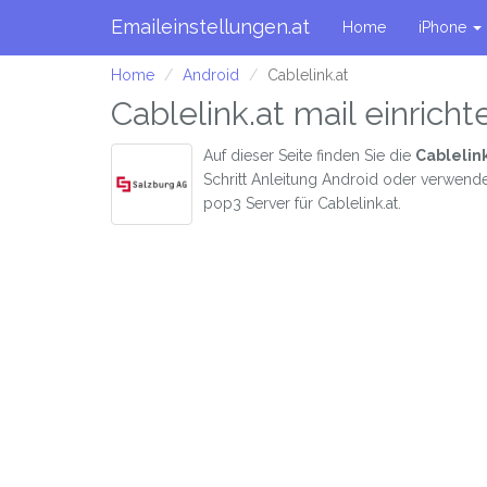
Emaileinstellungen.at
Home
iPhone
Home
Android
Cablelink.at
Cablelink.at mail einrich
Auf dieser Seite finden Sie die
Cablelink
Schritt Anleitung Android oder verwend
pop3 Server für Cablelink.at.