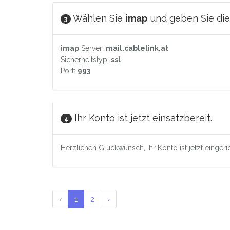
Wählen Sie
imap
und geben Sie die 
3
imap
Server:
mail.cablelink.at
Sicherheitstyp:
ssl
Port:
993
Ihr Konto ist jetzt einsatzbereit.
4
Herzlichen Glückwunsch, Ihr Konto ist jetzt einger
‹
1
2
›