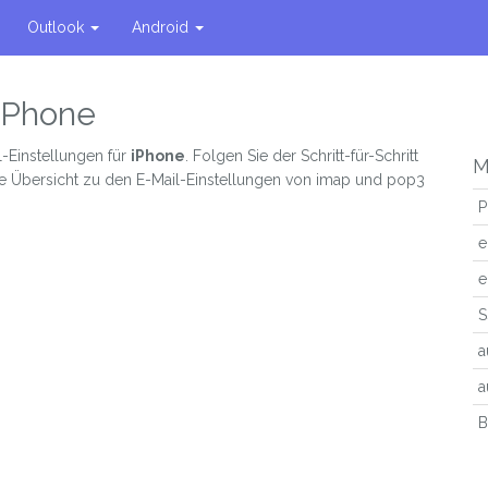
Outlook
Android
 iPhone
-Einstellungen für
iPhone
. Folgen Sie der Schritt-für-Schritt
M
e Übersicht zu den E-Mail-Einstellungen von imap und pop3
P
e
e
S
a
a
B