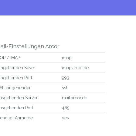
ail-Einstellungen Arcor
OP / IMAP
imap
ingehenden Sever
imap.arcor.de
ingehenden Port
993
SL eingehenden
ssl
usgehenden Server
mail.arcor.de
usgehenden Port
465
enötigt Anmelde
yes