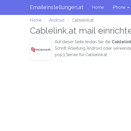
Emaileinstellungen.at
Home
iPhone
Home
Android
Cablelink.at
Cablelink.at mail einrich
Auf dieser Seite finden Sie die
Cablelink
Schritt Anleitung Android oder verwend
pop3 Server für Cablelink.at.