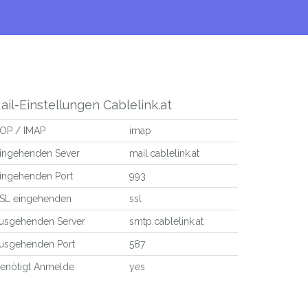
ail-Einstellungen Cablelink.at
OP / IMAP
imap
ingehenden Sever
mail.cablelink.at
ingehenden Port
993
SL eingehenden
ssl
usgehenden Server
smtp.cablelink.at
usgehenden Port
587
enötigt Anmelde
yes