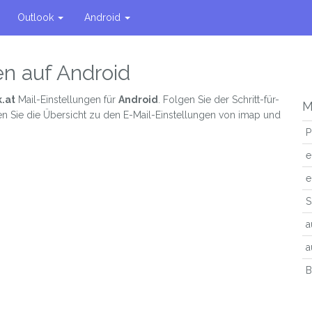
Outlook
Android
ten auf Android
.at
Mail-Einstellungen für
Android
. Folgen Sie der Schritt-für-
M
en Sie die Übersicht zu den E-Mail-Einstellungen von imap und
P
e
e
S
a
a
B